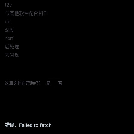
t2v
与其他软件配合制作
eb
深度
nerf
后处理
去闪烁
这篇文档有帮助吗？
是
否