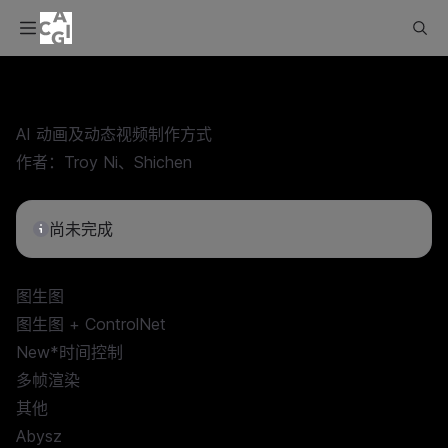
AI 动画及动态视频制作方式
作者：
Troy Ni
、
Shichen
尚未完成
图生图
图生图 + ControlNet
New*时间控制
多帧渲染
其他
Abysz