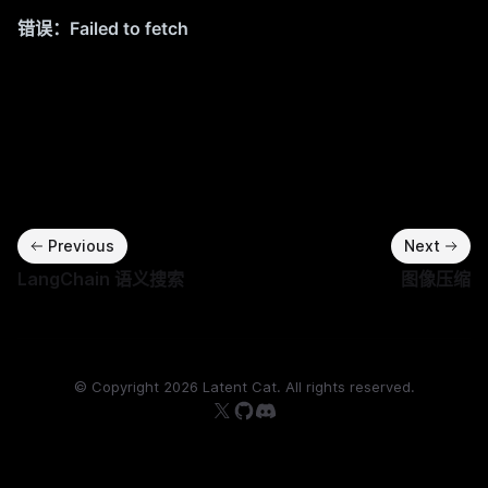
Previous
Next
LangChain 语义搜索
图像压缩
© Copyright
2026
Latent Cat. All rights reserved.
Follow us on X
Follow us on GitHub
Join our Discord server